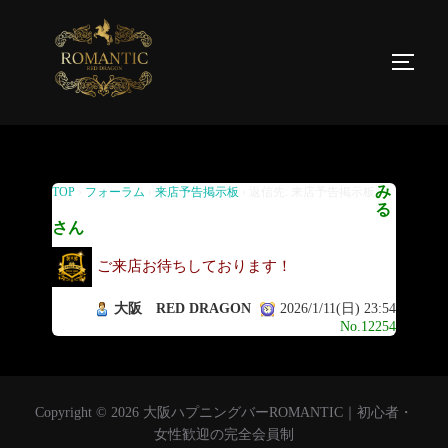
返信先: 来店予告掲示板
み
TOP
›
フォーラム
›
来店予告掲示板
›
返信先: 来店予告掲示板
る
さん
ご来店お待ちしております！
大阪 RED DRAGON
2026/1/11(日) 23:54
No.12254
Copyright © 2026 大阪ハプニングバーROMANTIC｜初心者・
女性歓迎の完全会員制