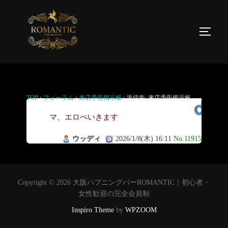
返信先: 来店予告掲示板
TOP
›
フォーラム
›
来店予告掲示板
›
返信先: 来店予告掲示板
ロ
マ、エロぺいきます
ウッディ
2026/1/8(木) 16:11
No.11915
Copyright © 2026 大阪ハプニングバーROMANTIC｜初心者・
女性歓迎の完全会員制
Inspiro Theme
by
WPZOOM