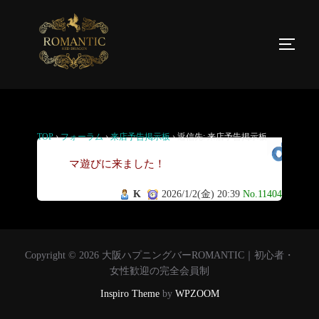
返信先: 来店予告掲示板
TOP
›
フォーラム
›
来店予告掲示板
›
返信先: 来店予告掲示板
ロ
マ遊びに来ました！
K
2026/1/2(金) 20:39
No.11404
Copyright © 2026 大阪ハプニングバーROMANTIC｜初心者・
女性歓迎の完全会員制
Inspiro Theme
by
WPZOOM