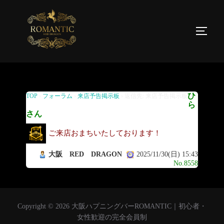
返信先: 来店予告掲示板
ひ
TOP
›
フォーラム
›
来店予告掲示板
›
返信先: 来店予告掲示板
ら
さん
ご来店おまちいたしております！
大阪 RED DRAGON
2025/11/30(日) 15:43
No.8558
Copyright © 2026 大阪ハプニングバーROMANTIC｜初心者・
女性歓迎の完全会員制